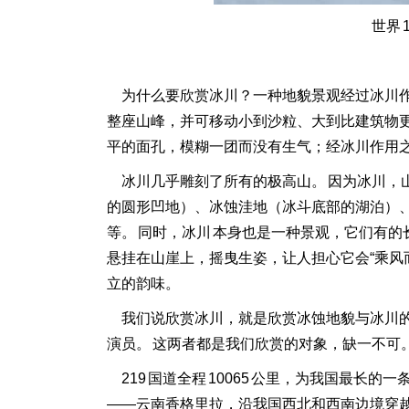
世界 
为什么要欣赏冰川？一种地貌景观经过冰川作
整座山峰，并可移动小到沙粒、大到比建筑物更
平的面孔，模糊一团而没有生气；经冰川作用之
冰川几乎雕刻了所有的极高山。 因为冰川，山
的圆形凹地）、冰蚀洼地（冰斗底部的湖泊）、
等。 同时，冰川 本身也是一种景观，它们有的
悬挂在山崖上，摇曳生姿，让人担心它会“乘风
立的韵味。
我们说欣赏冰川，就是欣赏冰蚀地貌与冰川的
演员。 这两者都是我们欣赏的对象，缺一不可
219 国道全程 10065 公里，为我国最长
——云南香格里拉，沿我国西北和西南边境穿