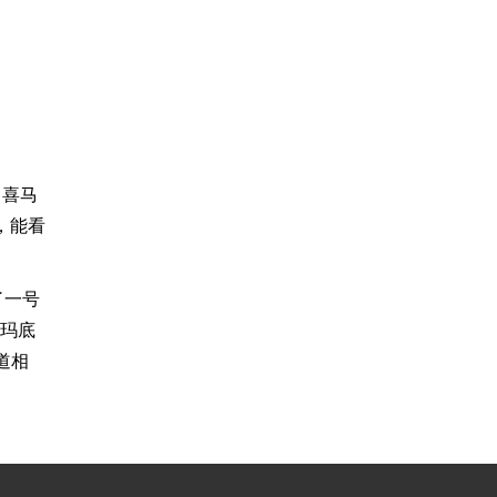
、喜马
线，能看
了一号
克玛底
国道相