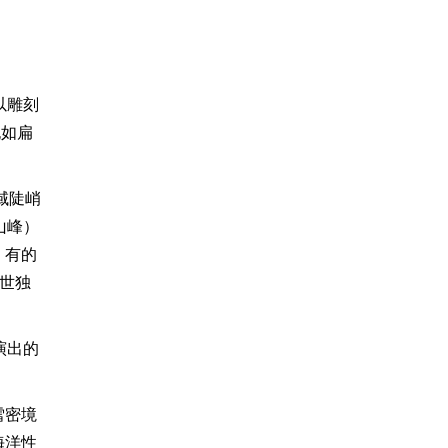
以雕刻
犹如扁
域陡峭
山峰）
；有的
世独
演出的
雪密境
海洋性