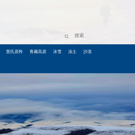
普氏原羚
青藏高原
冰雪
冻土
沙漠