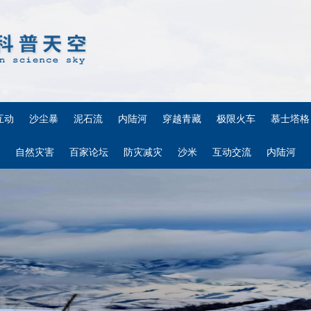
互动
沙尘暴
泥石流
内陆河
穿越青藏
极限火车
慕士塔格
自然灾害
百家论坛
防灾减灾
沙米
互动交流
内陆河