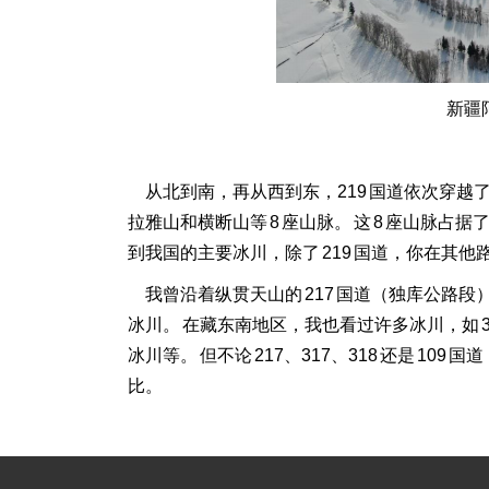
新疆
从北到南，再从西到东，219 国道依次穿越
拉雅山和横断山等 8 座山脉。 这 8 座山脉占据
到我国的主要冰川，除了 219 国道，你在其
我曾沿着纵贯天山的 217 国道（独库公路
冰川。 在藏东南地区，我也看过许多冰川，如 31
冰川等。 但不论 217、317、318 还是 1
比。