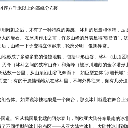
14 座八千米以上的高峰分布图
用雕刻之后，才有了一种特殊的美感。 冰川的质量和体积，足
大的岩石。 在冰川作用之前，许多山峰的外表显得“软沓沓”，
后，山峰一下子变得立体起来，轮廓分明，俊朗异 常。
地形成了多姿多彩的侵蚀地貌， 包括 U 形山谷、冰斗（山顶区
 刃脊（冰斗之间的狭窄山脊）和角峰（被冰川雕刻的金字塔形
长达数十公里，从山顶沿山谷飞奔而下，如巨型立体 “冰雕长城”
而去”；有的干脆慵懒地趴在冰斗里，不与外界往来，颇有几分遗
组合体。 如果说冰蚀地貌是一个舞台，那么冰川就是在舞台上
。
的一条国道。 它从我国最北端的阿尔泰山，到欧亚大陆分布最南的冰
越了不同类型的冰川分布区——从亚大陆性冰川、大陆性冰川到