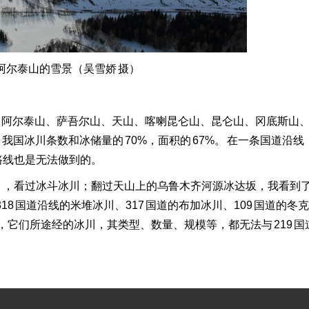
阿尔泰山的雪景（吴雪娇 摄）
了阿尔泰山、萨吾尔山、天山、喀喇昆仑山、昆仑山、冈底斯山
了 我国冰川条数和冰储量的 70%，面积的 67%。 在一条国道沿
他路线也是无法做到的。
段），看过冰斗冰川；翻过天山上的乌鲁木齐河源冰达坂，我看到
8 国道沿线的米堆冰川、317 国道的布加冰川、109 国道的冬
09 国道，它们所途经的冰川，其类型、数量、规模等，都无法与 219 