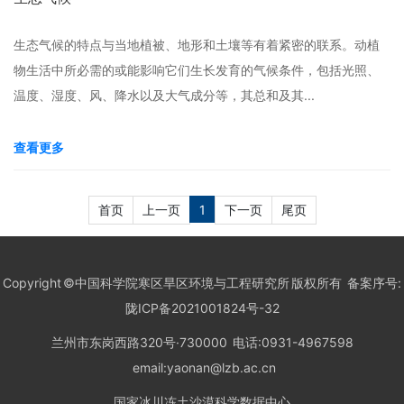
生态气候的特点与当地植被、地形和土壤等有着紧密的联系。动植
物生活中所必需的或能影响它们生长发育的气候条件，包括光照、
温度、湿度、风、降水以及大气成分等，其总和及其...
查看更多
首页
上一页
1
下一页
尾页
Copyright ©中国科学院寒区旱区环境与工程研究所 版权所有 备案序号:
陇ICP备2021001824号-32
兰州市东岗西路320号·730000 电话:0931-4967598
email:yaonan@lzb.ac.cn
国家冰川冻土沙漠科学数据中心