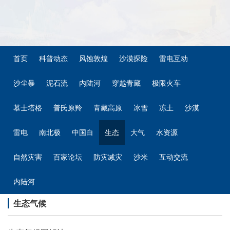
首页
科普动态
风蚀敦煌
沙漠探险
雷电互动
沙尘暴
泥石流
内陆河
穿越青藏
极限火车
慕士塔格
普氏原羚
青藏高原
冰雪
冻土
沙漠
雷电
南北极
中国白
生态
大气
水资源
自然灾害
百家论坛
防灾减灾
沙米
互动交流
内陆河
生态气候