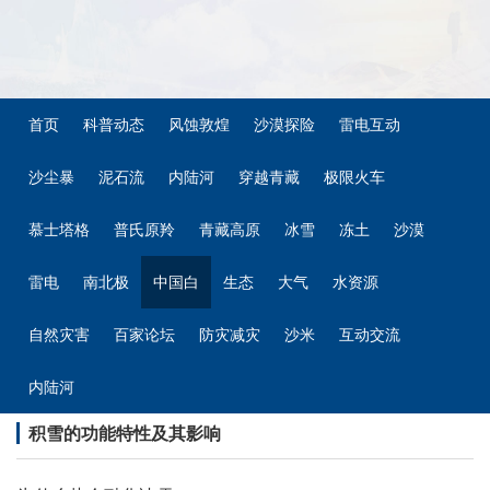
首页
科普动态
风蚀敦煌
沙漠探险
雷电互动
沙尘暴
泥石流
内陆河
穿越青藏
极限火车
慕士塔格
普氏原羚
青藏高原
冰雪
冻土
沙漠
雷电
南北极
中国白
生态
大气
水资源
自然灾害
百家论坛
防灾减灾
沙米
互动交流
内陆河
积雪的功能特性及其影响