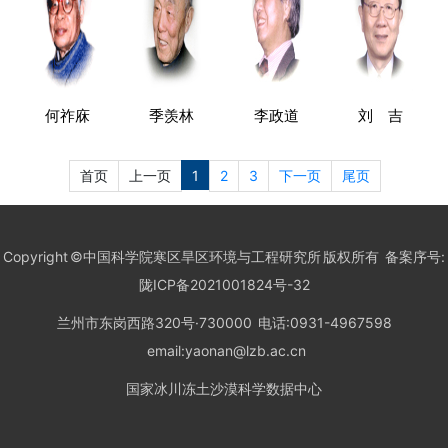
何祚庥
季羡林
李政道
刘 吉
首页
上一页
1
2
3
下一页
尾页
Copyright ©中国科学院寒区旱区环境与工程研究所 版权所有 备案序号:
陇ICP备2021001824号-32
兰州市东岗西路320号·730000 电话:0931-4967598
email:yaonan@lzb.ac.cn
国家冰川冻土沙漠科学数据中心