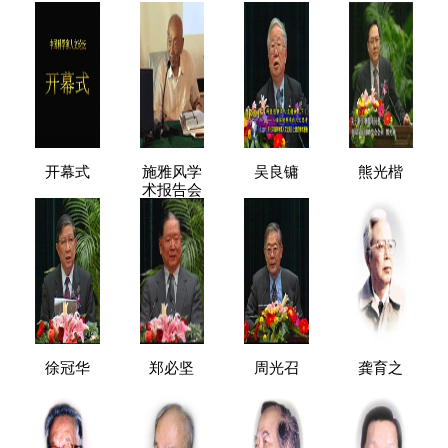
开幕式
施雅风学
吴良镛
熊光楷
术报告会
徐冠华
郑必坚
周光召
龚育之