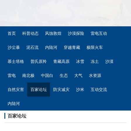
首页
科普动态
风蚀敦煌
沙漠探险
雷电互动
沙尘暴
泥石流
内陆河
穿越青藏
极限火车
慕士塔格
普氏原羚
青藏高原
冰雪
冻土
沙漠
雷电
南北极
中国白
生态
大气
水资源
自然灾害
百家论坛
防灾减灾
沙米
互动交流
内陆河
百家论坛