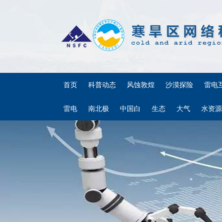
首页
科普动态
风蚀敦煌
沙漠探险
雷电
雷电
南北极
中国白
生态
大气
水资源