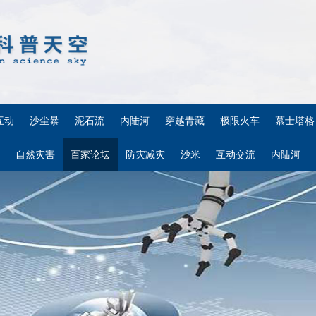
互动
沙尘暴
泥石流
内陆河
穿越青藏
极限火车
慕士塔格
自然灾害
百家论坛
防灾减灾
沙米
互动交流
内陆河