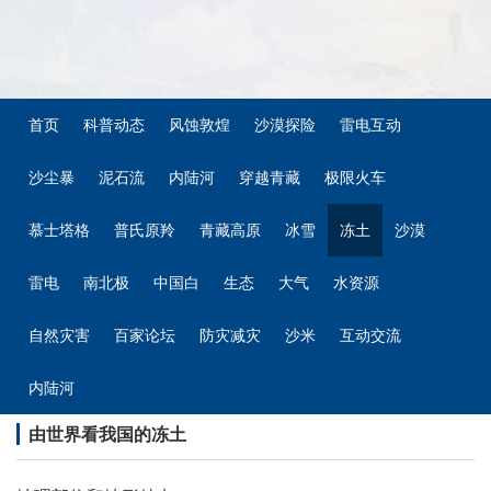
首页
科普动态
风蚀敦煌
沙漠探险
雷电互动
沙尘暴
泥石流
内陆河
穿越青藏
极限火车
慕士塔格
普氏原羚
青藏高原
冰雪
冻土
沙漠
雷电
南北极
中国白
生态
大气
水资源
自然灾害
百家论坛
防灾减灾
沙米
互动交流
内陆河
由世界看我国的冻土