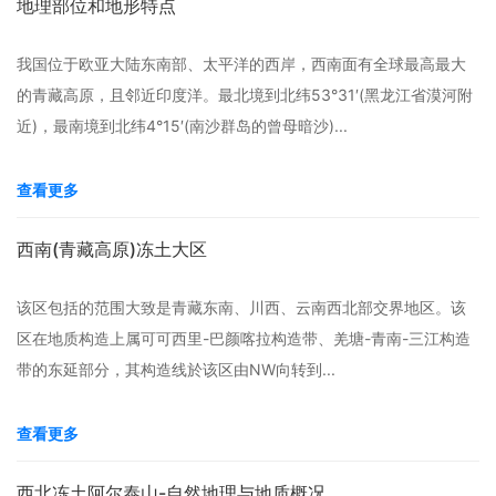
地理部位和地形特点
我国位于欧亚大陆东南部、太平洋的西岸，西南面有全球最高最大
的青藏高原，且邻近印度洋。最北境到北纬53°31′(黑龙江省漠河附
近)，最南境到北纬4°15′(南沙群岛的曾母暗沙)...
查看更多
西南(青藏高原)冻土大区
该区包括的范围大致是青藏东南、川西、云南西北部交界地区。该
区在地质构造上属可可西里-巴颜喀拉构造带、羌塘-青南-三江构造
带的东延部分，其构造线於该区由NW向转到...
查看更多
西北冻土阿尔泰山-自然地理与地质概况