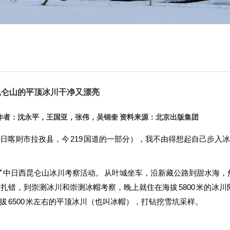
昆仑山的平顶冰川干净又漂亮
27 作者：沈永平，王国亚，张伟，吴锦奎 资料来源：北京出版集团
喀则市拉孜县，今 219 国道的一部分），我不由得想起自己步入
加了中日西昆仑山冰川考察活动。 从叶城坐车，沿新藏公路到甜水海，
扎错，到崇测冰川和崇测冰帽考察，晚上就住在海拔 5800 米的冰川
 6500 米左右的平顶冰川（也叫冰帽），打钻挖雪坑采样。