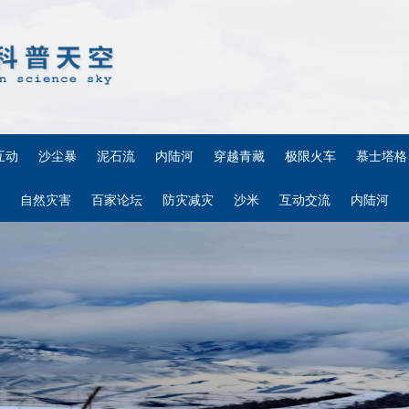
互动
沙尘暴
泥石流
内陆河
穿越青藏
极限火车
慕士塔格
自然灾害
百家论坛
防灾减灾
沙米
互动交流
内陆河