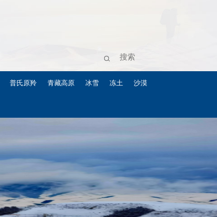
普氏原羚
青藏高原
冰雪
冻土
沙漠