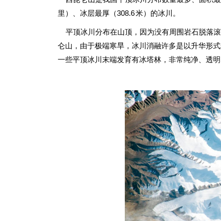
里）、冰层最厚（308.6 米）的冰川。
平顶冰川分布在山顶，因为没有周围岩石脱落滚入
仑山，由于极端寒旱，冰川消融许多是以升华形式
一些平顶冰川末端发育有冰塔林，非常纯净、透明