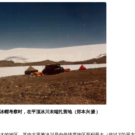
崇测冰帽考察时，在平顶冰川末端扎营地（郑本兴 摄 ）
的地区，其中古里雅冰川是中低纬度地区面积最大（超过 370 平