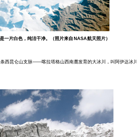
一片白色，纯洁干净。（照片来自 NASA 航天照片）
，有一条西昆仑山支脉——喀拉塔格山西南麓发育的大冰川，叫阿伊达冰