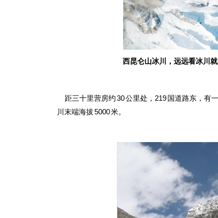
西
昆仑山冰川，远远看冰川就是
距三十里营房约 30 公里处，219 国道路东
川末端海拔 5000 米。