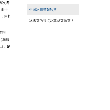
再次考
，由于
中国冰川景观欣赏
年，阿扎
冰雪灾的特点及其减灾防灾？
年积
（海拔
雪山，是