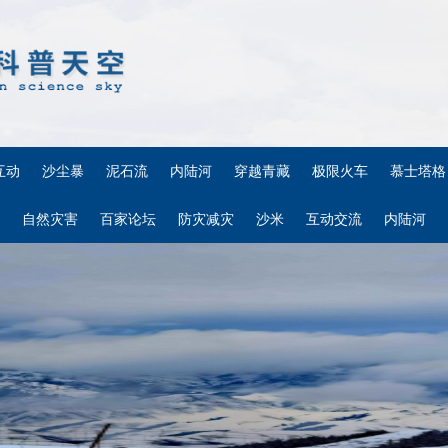
互动
沙尘暴
泥石流
内陆河
穿越青藏
极限火车
慕士塔格
自然灾害
百家论坛
防灾减灾
沙米
互动交流
内陆河