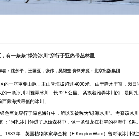
，有一条条“绿海冰川”穿行于亚热带丛林里
27 作者：沈永平，王国亚，张伟，吴锦奎 资料来源：北京出版集团
区的一座重要山脉，主山脊海拔超过 4000 米。 由于降水丰富，岗日
最大的一条冰川叫雅弄冰川，长 32.5 公里。 紧挨着雅弄冰川的，是阿
是目前西藏海拔最低的冰川。
色巨龙穿行于绿色海洋中，所以又被称为“绿海冰川”。 考察该冰川
刻：“阿扎冰川伸进了原始森林中，像一条银龙在苍翠的林海中飞舞。 
3 年，英国植物学家华金栋（F. Kingdon Ward）曾对该冰川做