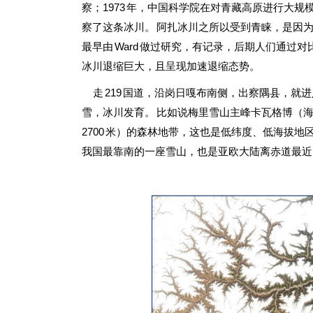
察；1973 年，中国科学院在对青藏高原进行大规
察了这条冰川。 阿扎冰川之所以受到青睐，是因
最早由 Ward 做过研究，有记录，后期人们通过
冰川退缩巨大，且呈现加速退缩态势。
走 219 国道，沿岗日嘎布南侧，出察隅县，就进
雪，冰川发育。 比如说梅里雪山主峰卡瓦格博（海
2700 米）的森林地带，这也是低纬度、低海拔地
我国最靠南的一座雪山，也是亚欧大陆离赤道最近