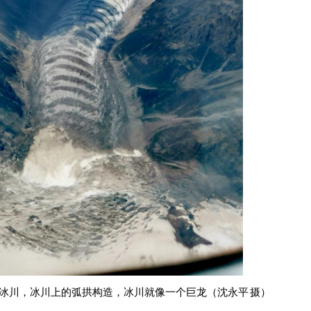
冰川，冰川上的弧拱构造，冰川就像一个巨龙（沈永平 摄）