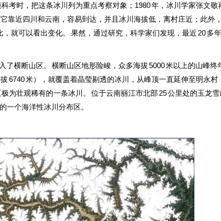
模科考时，把这条冰川列为重点考察对象；1980 年，冰川学家张文敬
为它靠近四川和云南，容易到达，并且冰川海拔低，离村庄近；此外
对比，就可以看出变化。 果然，通过研究，科学家们发现，最近 20 多
入了横断山区。 横断山区地形险峻，众多海拔 5000 米以上的山峰终
拔 6740 米），就覆盖着晶莹剔透的冰川，从峰顶一直延伸至明永村
区极为壮观稀有的一条冰川。 位于云南丽江市北部 25 公里处的玉龙
的一个海洋性冰川分布区。