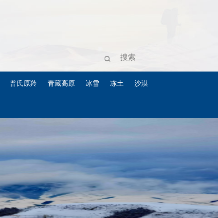
普氏原羚
青藏高原
冰雪
冻土
沙漠