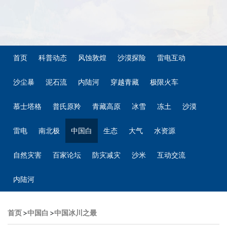
首页
科普动态
风蚀敦煌
沙漠探险
雷电互动
沙尘暴
泥石流
内陆河
穿越青藏
极限火车
慕士塔格
普氏原羚
青藏高原
冰雪
冻土
沙漠
雷电
南北极
中国白
生态
大气
水资源
自然灾害
百家论坛
防灾减灾
沙米
互动交流
内陆河
首页
>
中国白
>
中国冰川之最