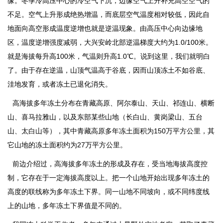
缘。冬季冷高压中心的冷空气下沉，边缘空气上升补充高空空气的
不足。空气上升形成绝热增温，而底层空气温度相对较低，因此自
地面向高空形成温度逆增也就是逆温现象。由高压中心向边缘地
区，温度逆增强度减弱，大兴安岭北部逆温梯度大约为1.0/100米。
就是海拔每升高100米，气温则升高1.0℃。说到这里，我们就明白
了。由于存在逆温，山顶气温高于谷底，因而山顶冻土不如谷底、
洼地发育，或者冻土已退化消失。
高海拔多年冻土分布在青藏高原、阿尔泰山、天山、祁连山、横断
山、喜马拉雅山，以及东部某些山地（长白山、黄岗梁山、五台
山、太白山等），其中青藏高原多年冻土面积为150万平方公里，其
它山地的冻土面积约为27万平方公里。
前边介绍过，高海拔多年冻土的形成及存在，受当地海拔高度控
制，它存在于一定海拔高度以上。把一个山地开始出现多年冻土的
高度的联线称为多年冻土下界。同一山地不同坡向，或不同纬度线
上的山地，多年冻土下界值是不同的。