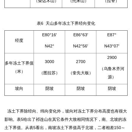
（柴达木山）
（托来山）
（拉脊）
表6 天山多年冻土下界经向变化
E80°16′
E86°63′
E87°
经度
N42°
N42°56′
N43°07′
2900
3000
2700
多年冻土下界值
（乌鲁木齐河
（米）
（图拉苏）
（奎先大板）
源）
坡向
阴坡
阴坡
阴坡
冻土下界除经向、纬向变化外，坡向对冻土下界分布高度也有很大
影响。表5给出了祁连山在其它条件大致相同情况下，南、北坡的冻
土下界值。从表5看出，南坡冻土下界值高于北坡，二者相差150～