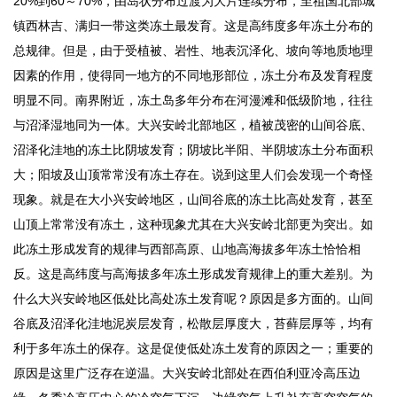
20%到60～70%，由岛状分布过渡为大片连续分布，至祖国北部城
镇西林吉、满归一带这类冻土最发育。这是高纬度多年冻土分布的
总规律。但是，由于受植被、岩性、地表沉泽化、坡向等地质地理
因素的作用，使得同一地方的不同地形部位，冻土分布及发育程度
明显不同。南界附近，冻土岛多年分布在河漫滩和低级阶地，往往
与沼泽湿地同为一体。大兴安岭北部地区，植被茂密的山间谷底、
沼泽化洼地的冻土比阴坡发育；阴坡比半阳、半阴坡冻土分布面积
大；阳坡及山顶常常没有冻土存在。说到这里人们会发现一个奇怪
现象。就是在大小兴安岭地区，山间谷底的冻土比高处发育，甚至
山顶上常常没有冻土，这种现象尤其在大兴安岭北部更为突出。如
此冻土形成发育的规律与西部高原、山地高海拔多年冻土恰恰相
反。这是高纬度与高海拔多年冻土形成发育规律上的重大差别。为
什么大兴安岭地区低处比高处冻土发育呢？原因是多方面的。山间
谷底及沼泽化洼地泥炭层发育，松散层厚度大，苔藓层厚等，均有
利于多年冻土的保存。这是促使低处冻土发育的原因之一；重要的
原因是这里广泛存在逆温。大兴安岭北部处在西伯利亚冷高压边