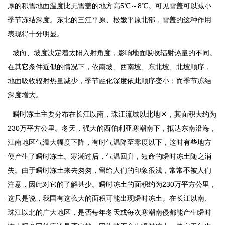
厚的积雪地面温度比无雪盖的地方高5℃～8℃。可见雪盖可以减小
季节冻结深度。东北的三江平原、松嫩平原北部，雪盖的这种作用
表现得十分明显。
坡向、坡度决定着太阳入射角度，影响地面吸收辐射热量的不同。
在其它条件近似的情况下，依南坡、西南坡、东北坡、北坡顺序，
地面吸收辐射热量减少，季节融化深度依此顺序变小；而季节冻结
深度增大。
瞬时冻土主要分布在长江以南，珠江流域以北地区，其面积大约为
230万平方公里。冬天，强大的西伯利亚寒潮南下，抵达东南沿海，
江南地区气温大幅度下降，有时气温降至零度以下，这时有些地方
便产生了瞬时冻土。寒潮过后，气温回升，短命的瞬时冻土随之消
失。由于瞬时冻土来去匆匆，留给人们的印象很浅，常常不被人们
注意，因此对它的了解甚少。瞬时冻土的面积约为230万平方公里，
这只是说，我国有这么大的面积可能出现瞬时冻土。在长江以南、
珠江以北的广大地区，是否每年冬天或每次寒潮南侵都能产生瞬时