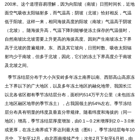
200米。这个道理容易理解，因为向阳坡（南坡）日照时间长，近地
面空气吸收太阳辐射多，而气温高；阴坡（北坡）恰好相反，气温
低于阳坡。这样一来，相同海拔高度的阳坡（南坡）气温高于阴坡
（北坡）。随海拔升高，气温下降到能够使冻土保存的气温值时，
自然南坡比北坡需要上升更高的海拔高度。因则产生南坡冻土下界
高于北坡的普遍规律。东、西及其它坡向，日照时数、吸收太阳辐
射均少于南坡，但多于北坡，因此，它们的冻土下界高度介于南坡
及北坡之间。
季节冻结层分布于大小兴安岭多年冻土南界以南、西部高山高原冻
土下界以下的广大地区，以及多年冻土地区的融化地带。我国长江
以北各省区都有季节冻结层分布，面积约514万平方公里（未包括冻
土地区融区地带的季节冻土），占我国领土的54%左右。季节冻结
层分布具有明显的纬度及垂直分带规律。随着纬度和海拔的（同一
地区）增高，季节冻结层厚度增加，由0.1～0.2米增厚到2.0～3.0米
或更厚，在冻土南界或下界达到最大值（图6）。季节冻结层每年10
月中、下旬至12月，由北而南接续产生；次年2月下旬至6月初，由