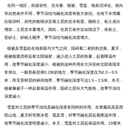
在同一地区，依据岩性、含水量、植被、雪盖、地表沼泽化、坡向
等自然条件不同，季节冻结与融化深度有较大差别。当地下水埋藏
比较深时，岩性的粗细决定着土层的含水程度。随粉土、粘土成分
增加，土层含水量增大。因此，在其它条件近似情况下，依粘土、
亚砂土、砂砾土顺序，季节冻结与融化深度增大。
植被及雪盖处在地表面与大气之间，阻碍着二者的热交换。夏天，
植被能遮挡和反射太阳辐射，减少进入土层的热量，起着降温作
用，使季节融化深度减小。植被的这种作用在大兴安岭北部表现非
常突出。一般苔藓层厚0.2米的地方，季节融化深度仅为0.3～0.5
米；而无苔鲜层的林间地带，季节融化深度可达1.5～2.5米。冬天，
植被像被子一样起着保温作用，阻碍土层向大气散热，使季节冻结
深度减小。
雪盖对土层的季节冻结及融化深度有同样的作用。在青藏高原及西
部山地，夏天时常降冰雹、霜及雪，对季节融化层起着降温作用，
使季节融化深度明显减小。冬天，雪盖对土层起保温作用。10厘米