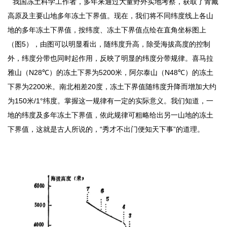
我国冻土科学工作者，多年来通过大量野外实地考察，获取了青藏
高原及主要山地多年冻土下界值。现在，我们将不同纬度线上各山
地的多年冻土下界值，按纬度、冻土下界值点绘在直角坐标图上
（图5），由图可以明显看出，随纬度升高，除受海拔高度的控制
外，纬度分带也同时起作用，反映了明显的纬度分带规律。喜马拉
雅山（N28℃）的冻土下界为5200米，阿尔泰山（N48℃）的冻土
下界为2200米。南北相差20度，冻土下界值随纬度升降而增加大约
为150米/1°纬度。掌握这一规律有一定的实际意义。我们知道，一
地的纬度及多年冻土下界值，依此规律可粗略给出另一山地的冻土
下界值，这就是古人所说的，“秀才不出门便知天下事”的道理。