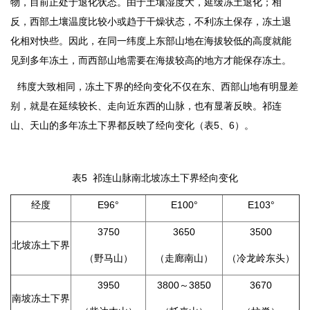
物，目前正处于退化状态。由于土壤湿度大，延缓冻土退化；相
反，西部土壤温度比较小或趋于干燥状态，不利冻土保存，冻土退
化相对快些。因此，在同一纬度上东部山地在海拔较低的高度就能
见到多年冻土，而西部山地需要在海拔较高的地方才能保存冻土。
纬度大致相同，冻土下界的经向变化不仅在东、西部山地有明显差
别，就是在延续较长、走向近东西的山脉，也有显著反映。祁连
山、天山的多年冻土下界都反映了经向变化（表5、6）。
表5 祁连山脉南北坡冻土下界经向变化
经度
E96°
E100°
E103°
3750
3650
3500
北坡冻土下界
（野马山）
（走廊南山）
（冷龙岭东头）
3950
3800～3850
3670
南坡冻土下界