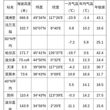
海拔高度
一月气温
年均气温
站名
纬度
经度
年较差
（米）
（℃）
（℃）
满洲里
666.8
49°34′N
117°26′E
-23.9
-1.4
43.1
法兰克
102.7
50°07′N
8°40′E
0.8
10.2
18.6
福
50°N平
-7.2
5.8
25.1
均
哈尔滨
171.7
45°41′N
126°37′E
-19.7
3.6
42.4
波尔多
73.cv8
44°50′N
0°32′E
5.2
12.3
14.4
天津
3.3
39°06′N
117°10′E
-4.2
12.2
30.7
里斯本
73.6
38°43′N
9°09′E
10.8
16.6
11.7
40°N平
5.5
14.1
18.5
均
郑州
110.4
34°43′N
113°39′E
-0.3
14.2
27.5
波尔盖
143.9
34°56′N
2°20′E
11.1
18.2
15.6
依