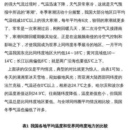
的强大气流过境时，气温迅速下降，天气异常寒冷，这就是天气预
报中所说的“寒潮”。冬季寒潮活动十分频繁，我国大部分地区日平均
气温锐减10℃以上的强大寒潮，每年平均有6次，较弱的寒潮就更多
了。常常是一次寒潮过后，刚刚回暖几天，第二次冷空气又接踵南
下，寒潮间隙回暖期极其短促。正是在这频频南侵的冷空气控制和
影响之下，才使我国成为世界上同纬度冬季最冷的地区。一月平均
气温我国东北比同纬度地区大约低14～18℃；黄河流域低10～
14℃；长江以南偏低8℃；就是两广沿海也要低5℃上下。
上面讲的仅仅是平均情况，典型的对比就更为惊人。由表1可知，
冬天的满洲里冰天雪地，宛如极地风光；而亚洲大陆西部同纬度的
法兰克福，气温还在0℃以上，相差达24.7℃之多。哈尔滨和波尔多
的温度差值达到24.9℃。往南随纬度降低，温度差值愈小，但我国
气温总是比同纬度地区要低。与全球同纬圈平均情况相比较，我国
冬季气温也偏低了许多。
表1 我国各地平均温度和世界同纬度地方的比较