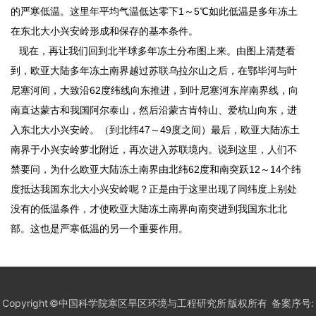
的严寒低温。这里年平均气温低达零下1～5℃如此低温是多年冻土
在东北大小兴安岭形成和保存的基本条件。
现在，再让我们回到北半球多年冻土分布图上来。由图上清楚看
到，欧亚大陆多年冻土南界越过苏联乌拉尔山之后，在鄂毕河与叶
尼塞河间，大致沿62度纬线向东推进，到叶尼塞河东岸南界线，向
南直达蒙古和我国阿尔泰山，然后沿蒙古肯特山、爱杭山向东，进
入东北大小兴安岭。（到北纬47～49度之间）最后，欧亚大陆冻土
南界于小兴安岭萝北附近，再次进入苏联境内。说到这里，人们不
禁要问，为什么欧亚大陆冻土南界由北纬62度和南突跃12～14个纬
度抵达我国东北大小兴安岭呢？正是由于这里出现了同纬度上别处
没有的低温条件，才使欧亚大陆冻土南界向南突进到我国东北北
部。这也是严寒低温的另一个重要作用。
Copyright ©中国科学院寒区旱区环境与工程研究所 版权所有 备案序号: