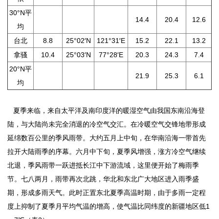
30°N平
14.4
20.4
12.6
均
台北
8.8
25°02′N
121°31′E
15.2
22.1
13.2
拿骚
10.4
25°03′N
77°28′E
20.3
24.3
7.4
20°N平
21.9
25.3
6.1
均
夏季来临，来自太平洋及南印度洋的暖湿空气由我国东南沿海登
陆，与大陆尚未完全消退的冷空气交汇。在冷暖空气交锋地带形成
延绵数百公里的季风雨带。大约五月上中旬，在华南沿海一带首先
拉开大陆雨季的序幕。六月中下旬，夏季风增强，涨方冷空气继续
北退，季风雨带一跃进抵长江中下游流域，这里便开始了梅雨季
节。七八两月，雨带再次北跳，华北和东北广大地区进入雨季盛
期，形成多雨天气。此时正置东北夏季高温时期，由于多雨一定程
度上抑制了夏季月平均气温的增高，使气温比同纬度的新疆地区低1