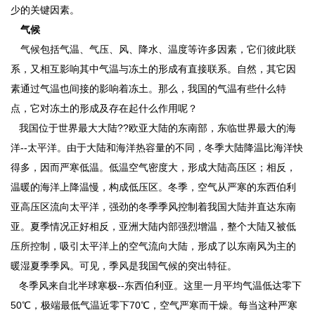
少的关键因素。
气候
气候包括气温、气压、风、降水、温度等许多因素，它们彼此联
系，又相互影响其中气温与冻土的形成有直接联系。自然，其它因
素通过气温也间接的影响着冻土。那么，我国的气温有些什么特
点，它对冻土的形成及存在起什么作用呢？
我国位于世界最大大陆??欧亚大陆的东南部，东临世界最大的海
洋--太平洋。由于大陆和海洋热容量的不同，冬季大陆降温比海洋快
得多，因而严寒低温。低温空气密度大，形成大陆高压区；相反，
温暖的海洋上降温慢，构成低压区。冬季，空气从严寒的东西伯利
亚高压区流向太平洋，强劲的冬季季风控制着我国大陆并直达东南
亚。夏季情况正好相反，亚洲大陆内部强烈增温，整个大陆又被低
压所控制，吸引太平洋上的空气流向大陆，形成了以东南风为主的
暖湿夏季季风。可见，季风是我国气候的突出特征。
冬季风来自北半球寒极--东西伯利亚。这里一月平均气温低达零下
50℃，极端最低气温近零下70℃，空气严寒而干燥。每当这种严寒