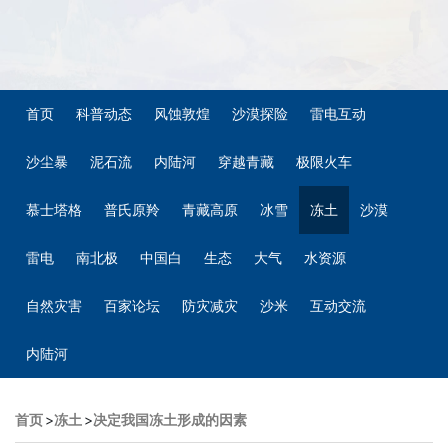
首页
科普动态
风蚀敦煌
沙漠探险
雷电互动
沙尘暴
泥石流
内陆河
穿越青藏
极限火车
慕士塔格
普氏原羚
青藏高原
冰雪
冻土
沙漠
雷电
南北极
中国白
生态
大气
水资源
自然灾害
百家论坛
防灾减灾
沙米
互动交流
内陆河
首页
>
冻土
>
决定我国冻土形成的因素