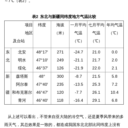
～7℃（表2）。
表2 东北与新疆同纬度地方气温比较
项目
纬度
海拔
一月平均
七月平均
年均气温
地区
（米）
气温
气温
（℃）
及台站
（℃）
（℃）
东
北安
48°17′
271
-24.7
21.0
0.0
北
明水
47°10′
249
-21.1
21.7
2.0
绥化
46°37′
126
-21.9
22.0
2.1
新
森塔斯
48°
300
-8.7
21.5
5.8
阿尔泰
47°40′
235
-13.5
25.3
7.2
疆
和布克塞尔
46°47′
120
-7.7
26.1
10.4
青河
46°40′
118
-16.4
29.1
6.8
从上述可以看出，不管来自亚大陆的冷空气，还是夏季风带来的多
雨天气，其总效果是一致的，都造成我国东北北部比同纬度上没有