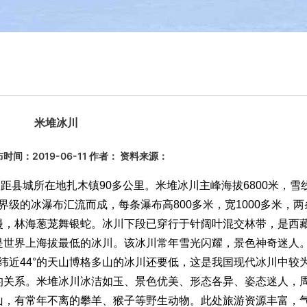
米堆冰川
时间：2019-06-11 作者： 资料来源：
县城所在地扎木镇90多公里。米堆冰川主峰海拔6800米，雪
世界级的冰瀑布汇流而成，每条瀑布高800多米，宽1000多米，
漫，林海葱茏舞银蛇。冰川下段已穿行于针阔叶混交林带，是西
是世界上海拔最低的冰川。该冰川常年雪光闪耀，景色神奇迷人
北纬近44°的天山博格多山的冰川还要低，这是我国现代冰川中较
的关系。米堆冰川冰洁如玉、景色优美、形态各异、姿态迷人，
山，有常年不离的攀羊、猴子等野生动物。此处旅游资源丰富，