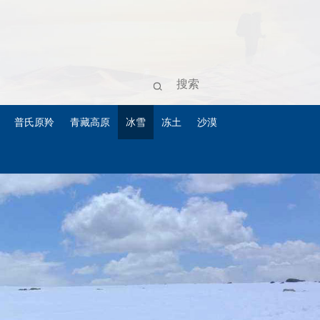
普氏原羚
青藏高原
冰雪
冻土
沙漠