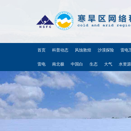
首页
科普动态
风蚀敦煌
沙漠探险
雷电
雷电
南北极
中国白
生态
大气
水资源