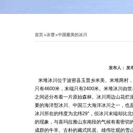
首页
>
冰雪
>
中国最美的冰川
发布人： 发布
米堆冰川位于波密县玉普乡米美、米堆两村，距
只有4600米，末端只有2400米。米堆冰川由
之间还分布着一片原始森林。冰川周边山花烂
要的海洋型冰川、中国三大海洋冰川之一，也
冰川所在的纬度为北纬29°，但冰川末端却比
的现象，与喜玛拉雅山东南段的气候有着密切
成群的牛羊、古朴的藏式民居、雄伟壮观的雪