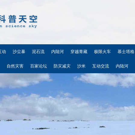
互动
沙尘暴
泥石流
内陆河
穿越青藏
极限火车
慕士塔格
自然灾害
百家论坛
防灾减灾
沙米
互动交流
内陆河