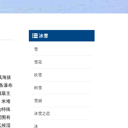
冰雪
雪
雪花
吹雪
线海拔
两条瀑布
积雪
藏最主
雪崩
。米堆
为特殊
冰雪之恋
周围有
气候湿
冰