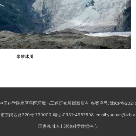
米堆冰川
ht ©中国科学院寒区旱区环境与工程研究所 版权所有 备案序号:
陇ICP备2021
市东岗西路320号·730000 电话:0931-4967598 email:yaonan@lzb.ac
国家冰川冻土沙漠科学数据中心