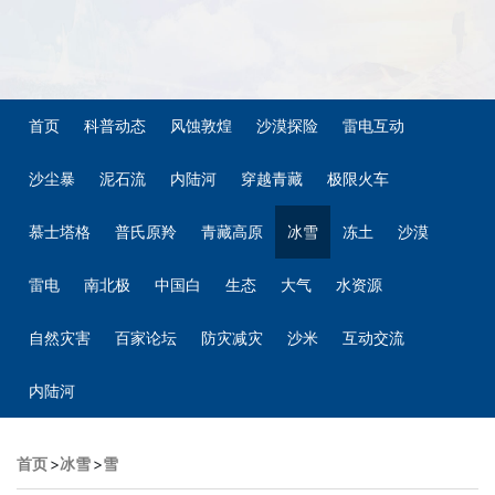
首页
科普动态
风蚀敦煌
沙漠探险
雷电互动
沙尘暴
泥石流
内陆河
穿越青藏
极限火车
慕士塔格
普氏原羚
青藏高原
冰雪
冻土
沙漠
雷电
南北极
中国白
生态
大气
水资源
自然灾害
百家论坛
防灾减灾
沙米
互动交流
内陆河
首页
>
冰雪
>
雪