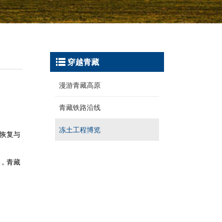
穿越青藏
漫游青藏高原
青藏铁路沿线
冻土工程博览
恢复与
，青藏