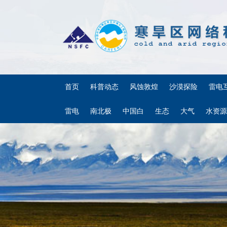
首页
科普动态
风蚀敦煌
沙漠探险
雷电
雷电
南北极
中国白
生态
大气
水资源