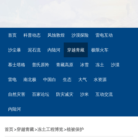
首页
科普动态
风蚀敦煌
沙漠探险
雷电互动
沙尘暴
泥石流
内陆河
穿越青藏
极限火车
慕士塔格
普氏原羚
青藏高原
冰雪
冻土
沙漠
雷电
南北极
中国白
生态
大气
水资源
自然灾害
百家论坛
防灾减灾
沙米
互动交流
内陆河
首页
>
穿越青藏
>
冻土工程博览
>
植被保护